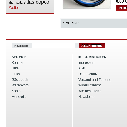
0,00
€
atlas copco
dichtsatz
Weiter...
IN D
VORIGES
ABONNIEREN
Newsletter
SERVICE
INFORMATIONEN
Kontakt
Impressum
Hilfe
AGB
Links
Datenschutz
Gästebuch
Versand und Zahlung
Warenkorb
Widerrufsrecht
Konto
Wie bestellen?
Merkzettel
Newsletter