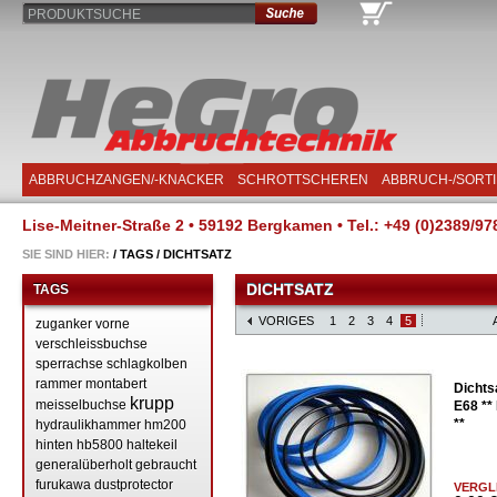
PRODUKTSUCHE
ABBRUCHZANGEN/-KNACKER
SCHROTTSCHEREN
ABBRUCH-/SORT
Lise-Meitner-Straße 2 • 59192 Bergkamen • Tel.: +49 (0)2389/97
SIE SIND HIER:
/
TAGS
/
DICHTSATZ
DICHTSATZ
TAGS
VORIGES
1
2
3
4
5
zuganker
vorne
verschleissbuchse
sperrachse
schlagkolben
rammer
montabert
Dicht
krupp
meisselbuchse
E68 **
**
hydraulikhammer
hm200
hinten
hb5800
haltekeil
generalüberholt
gebraucht
furukawa
dustprotector
VERGL