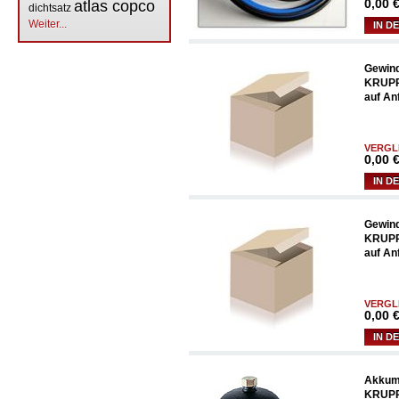
0,00
€
atlas copco
dichtsatz
Weiter...
IN D
Gewind
KRUPP
auf An
VERGL
0,00
€
IN D
Gewind
KRUPP
auf An
VERGL
0,00
€
IN D
Akkumu
KRUPP