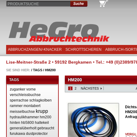
PRODUKTSUCHE
ABBRUCHZANGEN/-KNACKER
SCHROTTSCHEREN
ABBRUCH-/SORT
Lise-Meitner-Straße 2 • 59192 Bergkamen • Tel.: +49 (0)2389/97
SIE SIND HIER:
/
TAGS
/
HM200
HM200
TAGS
1
2
NÄCHSTES
zuganker
vorne
verschleissbuchse
sperrachse
schlagkolben
rammer
montabert
Dichts
krupp
meisselbuchse
HM200 
Anfrag
hydraulikhammer
hm200
hinten
hb5800
haltekeil
generalüberholt
gebraucht
furukawa
dustprotector
VERGL