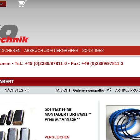
TSCHEREN
ABBRUCH-/SORTIERGREIFER
SONSTIGES
men • Tel.: +49 (0)2389/97811-0 • Fax: +49 (0)2389/97811-3
ABERT
3
NÄCHSTES
ANSICHT:
Galerie zweispaltig
ARTIKEL PRO S
Sperrachse für
MONTABERT BRH76/91 **
Preis auf Anfrage **
VERGLEICHEN