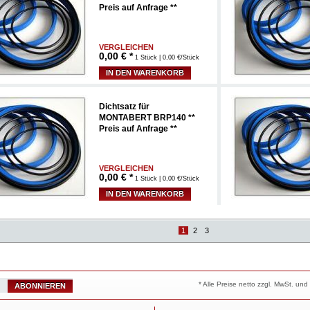
Preis auf Anfrage **
VERGLEICHEN
0,00
€ *
1 Stück | 0,00 €/Stück
IN DEN WARENKORB
Dichtsatz für
MONTABERT BRP140 **
Preis auf Anfrage **
VERGLEICHEN
0,00
€ *
1 Stück | 0,00 €/Stück
IN DEN WARENKORB
1
2
3
* Alle Preise netto zzgl. MwSt. u
ABONNIEREN