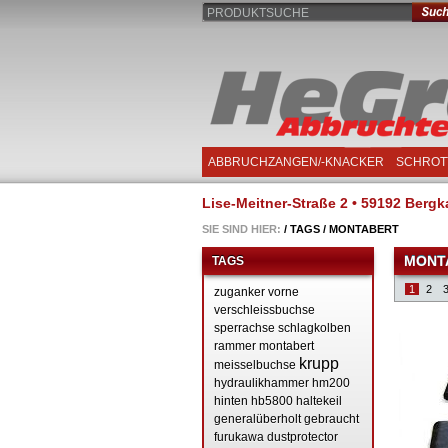
PRODUKTSUCHE
ABBRUCHZANGEN/-KNACKER
SCHROT
Lise-Meitner-Straße 2 • 59192 Bergka
SIE SIND HIER:
/
TAGS
/
MONTABERT
MONT
TAGS
1
2
zuganker
vorne
verschleissbuchse
sperrachse
schlagkolben
rammer
montabert
krupp
meisselbuchse
hydraulikhammer
hm200
hinten
hb5800
haltekeil
generalüberholt
gebraucht
furukawa
dustprotector