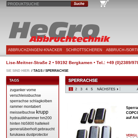
PRODUKTSUCHE
ABBRUCHZANGEN/-KNACKER
SCHROTTSCHEREN
ABBRUCH-/SORT
Lise-Meitner-Straße 2 • 59192 Bergkamen • Tel.: +49 (0)2389/97
SIE SIND HIER:
/
TAGS
/
SPERRACHSE
SPERRACHSE
TAGS
1
2
3
4
5
NÄCHSTES
zuganker
vorne
verschleissbuchse
sperrachse
schlagkolben
rammer
montabert
Sperra
krupp
meisselbuchse
COPCO
auf An
hydraulikhammer
hm200
hinten
hb5800
haltekeil
generalüberholt
gebraucht
furukawa
dustprotector
VERGL