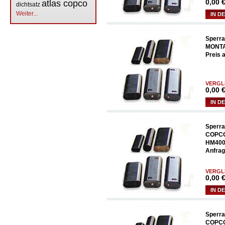
0,00
€
atlas copco
dichtsatz
Weiter...
IN D
Sperra
MONTA
Preis 
VERGL
0,00
€
IN D
Sperra
COPCO
HM4000
Anfrag
VERGL
0,00
€
IN D
Sperra
COPC