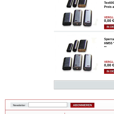
Tex600
Preis 
VERGL
0,00
€
IN D
Sperr
HM55 *
**
VERGL
0,00
€
IN D
ABONNIEREN
Newsletter