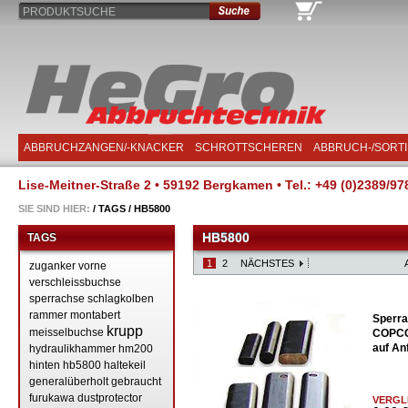
PRODUKTSUCHE
ABBRUCHZANGEN/-KNACKER
SCHROTTSCHEREN
ABBRUCH-/SORT
Lise-Meitner-Straße 2 • 59192 Bergkamen • Tel.: +49 (0)2389/97
SIE SIND HIER:
/
TAGS
/
HB5800
HB5800
TAGS
1
2
NÄCHSTES
zuganker
vorne
verschleissbuchse
sperrachse
schlagkolben
rammer
montabert
Sperra
krupp
meisselbuchse
COPCO
auf An
hydraulikhammer
hm200
hinten
hb5800
haltekeil
generalüberholt
gebraucht
furukawa
dustprotector
VERGL