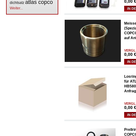
0,00
€
atlas copco
dichtsatz
Weiter...
IN D
Meisse
(Spezi
COPCO
auf An
VERGL
0,00
€
IN D
Losrin
für A
HB5800
Anfrag
VERGL
0,00
€
IN D
Prellr
COPCO