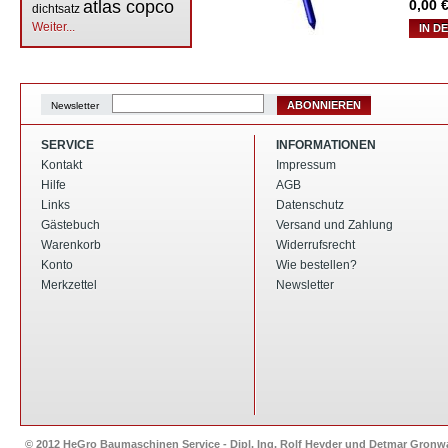
atlas copco
0,00
€
dichtsatz
Weiter...
IN D
ABONNIEREN
Newsletter
SERVICE
INFORMATIONEN
Kontakt
Impressum
Hilfe
AGB
Links
Datenschutz
Gästebuch
Versand und Zahlung
Warenkorb
Widerrufsrecht
Konto
Wie bestellen?
Merkzettel
Newsletter
© 2012 HeGro Baumaschinen Service - Dipl. Ing. Rolf Heyder und Detmar Gron