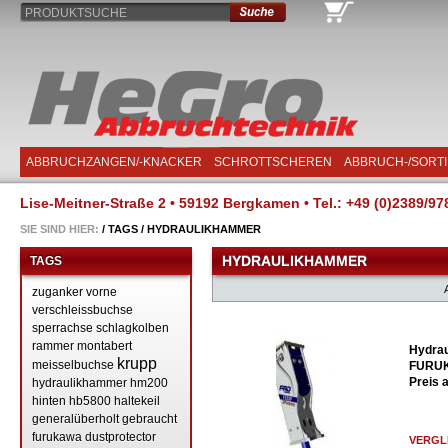
PRODUKTSUCHE
ABBRUCHZANGEN/-KNACKER
SCHROTTSCHEREN
ABBRUCH-/SORT
Lise-Meitner-Straße 2 • 59192 Bergkamen • Tel.: +49 (0)2389/97
SIE SIND HIER:
/
TAGS
/
HYDRAULIKHAMMER
HYDRAULIKHAMMER
TAGS
zuganker
vorne
verschleissbuchse
sperrachse
schlagkolben
rammer
montabert
Hydra
krupp
meisselbuchse
FURUK
Preis 
hydraulikhammer
hm200
hinten
hb5800
haltekeil
generalüberholt
gebraucht
furukawa
dustprotector
VERGL