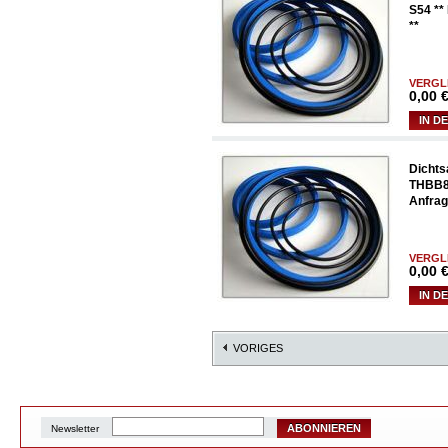
S54 **
**
VERGL
0,00
€
IN D
Dichts
THBB80
Anfrag
VERGL
0,00
€
IN D
VORIGES
ABONNIEREN
Newsletter