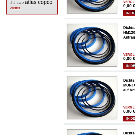
atlas copco
VERGL
dichtsatz
0,00
€
Weiter...
IN D
Dichts
HM1200
Anfrag
VERGL
0,00
€
IN D
Dichts
MONTA
auf An
VERGL
0,00
€
IN D
Dicht