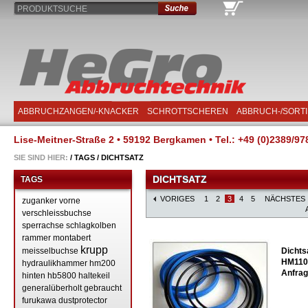
PRODUKTSUCHE
ABBRUCHZANGEN/-KNACKER
SCHROTTSCHEREN
ABBRUCH-/SORT
Lise-Meitner-Straße 2 • 59192 Bergkamen • Tel.: +49 (0)2389/97
SIE SIND HIER:
/
TAGS
/
DICHTSATZ
DICHTSATZ
TAGS
VORIGES
1
2
3
4
5
NÄCHSTES
zuganker
vorne
verschleissbuchse
sperrachse
schlagkolben
rammer
montabert
krupp
meisselbuchse
Dichts
HM110 
hydraulikhammer
hm200
Anfrag
hinten
hb5800
haltekeil
generalüberholt
gebraucht
furukawa
dustprotector