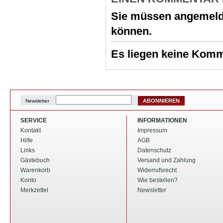
Sie müssen
angemeld
können.
Es liegen keine Komme
ABONNIEREN
Newsletter
SERVICE
INFORMATIONEN
Kontakt
Impressum
Hilfe
AGB
Links
Datenschutz
Gästebuch
Versand und Zahlung
Warenkorb
Widerrufsrecht
Konto
Wie bestellen?
Merkzettel
Newsletter