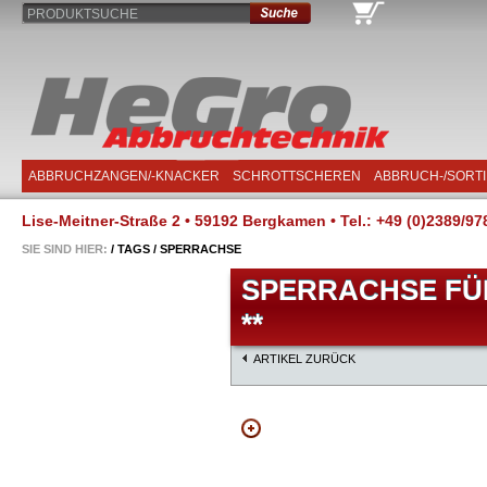
PRODUKTSUCHE
ABBRUCHZANGEN/-KNACKER
SCHROTTSCHEREN
ABBRUCH-/SORT
Lise-Meitner-Straße 2 • 59192 Bergkamen • Tel.: +49 (0)2389/97
SIE SIND HIER:
/
TAGS
/
SPERRACHSE
SPERRACHSE FÜR 
**
ARTIKEL ZURÜCK