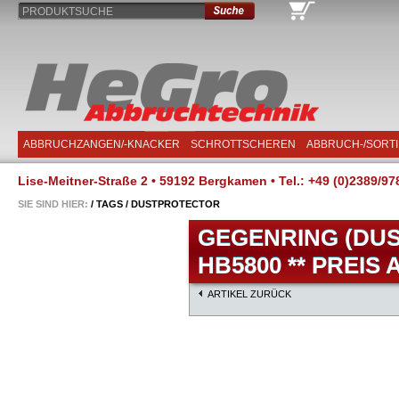
PRODUKTSUCHE
ABBRUCHZANGEN/-KNACKER
SCHROTTSCHEREN
ABBRUCH-/SORT
Lise-Meitner-Straße 2 • 59192 Bergkamen • Tel.: +49 (0)2389/97
SIE SIND HIER:
/
TAGS
/
DUSTPROTECTOR
GEGENRING (DU
HB5800 ** PREIS
ARTIKEL ZURÜCK