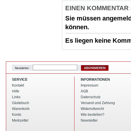
EINEN KOMMENTAR
Sie müssen
angemeld
können.
Es liegen keine Komme
ABONNIEREN
Newsletter
SERVICE
INFORMATIONEN
Kontakt
Impressum
Hilfe
AGB
Links
Datenschutz
Gästebuch
Versand und Zahlung
Warenkorb
Widerrufsrecht
Konto
Wie bestellen?
Merkzettel
Newsletter