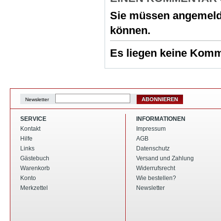
Sie müssen
angemeld
können.
Es liegen keine Komme
ABONNIEREN
Newsletter
SERVICE
INFORMATIONEN
Kontakt
Impressum
Hilfe
AGB
Links
Datenschutz
Gästebuch
Versand und Zahlung
Warenkorb
Widerrufsrecht
Konto
Wie bestellen?
Merkzettel
Newsletter