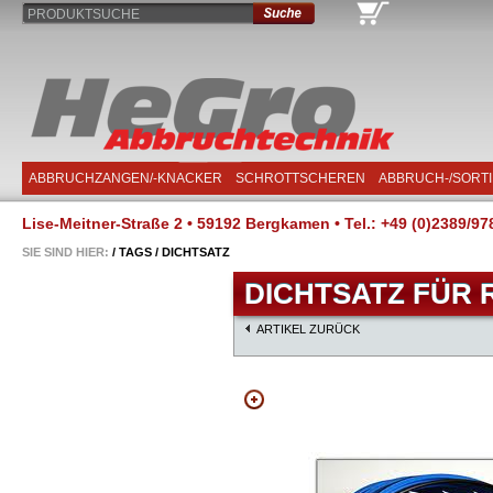
PRODUKTSUCHE
ABBRUCHZANGEN/-KNACKER
SCHROTTSCHEREN
ABBRUCH-/SORT
Lise-Meitner-Straße 2 • 59192 Bergkamen • Tel.: +49 (0)2389/97
SIE SIND HIER:
/
TAGS
/
DICHTSATZ
DICHTSATZ FÜR R
ARTIKEL ZURÜCK