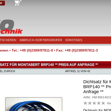
TSCHEREN
ABBRUCH-/SORTIERGREIFER
SONSTIGES
men • Tel.: +49 (0)2389/97811-0 • Fax: +49 (0)2389/97811-3
SATZ FÜR MONTABERT BRP140 ** PREIS AUF ANFRAGE **
KEL ZURÜCK
ARTIKEL 11 VON 42
Dichtsatz f
BRP140 ** Pre
Anfrage **
ArtNr.: HM 8661402
Ke
Dichtsatz für 