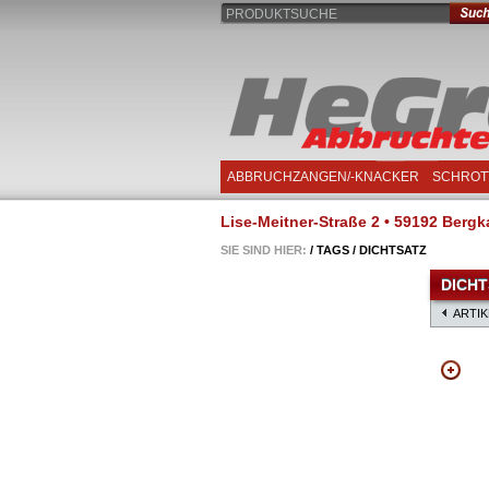
PRODUKTSUCHE
ABBRUCHZANGEN/-KNACKER
SCHROT
Lise-Meitner-Straße 2 • 59192 Bergka
SIE SIND HIER:
/
TAGS
/
DICHTSATZ
DICHT
ARTI