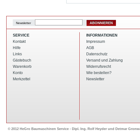
ABONNIEREN
Newsletter
SERVICE
INFORMATIONEN
Kontakt
Impressum
Hilfe
AGB
Links
Datenschutz
Gästebuch
Versand und Zahlung
Warenkorb
Widerrufsrecht
Konto
Wie bestellen?
Merkzettel
Newsletter
© 2012 HeGro Baumaschinen Service - Dipl. Ing. Rolf Heyder und Detmar Gron