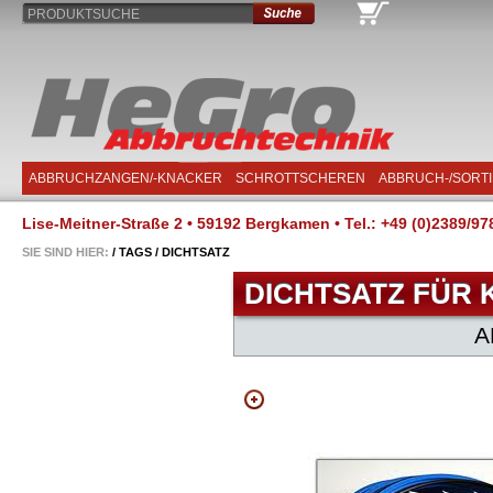
PRODUKTSUCHE
ABBRUCHZANGEN/-KNACKER
SCHROTTSCHEREN
ABBRUCH-/SORT
Lise-Meitner-Straße 2 • 59192 Bergkamen • Tel.: +49 (0)2389/97
SIE SIND HIER:
/
TAGS
/
DICHTSATZ
DICHTSATZ FÜR K
A