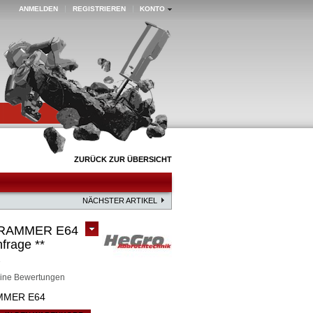
ANMELDEN
REGISTRIEREN
KONTO
ZURÜCK ZUR ÜBERSICHT
NÄCHSTER ARTIKEL
r RAMMER E64
nfrage **
3
ine Bewertungen
AMMER E64