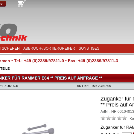
TSCHEREN
ABBRUCH-/SORTIERGREIFER
SONSTIGES
men • Tel.: +49 (0)2389/97811-0 • Fax: +49 (0)2389/97811-3
TEILE
KER FÜR RAMMER E64 ** PREIS AUF ANFRAGE **
KEL ZURÜCK
ARTIKEL 159 VON 305
Zuganker fü
** Preis auf A
ArtNr.: HR 0010401
Ke
Zuganker für R