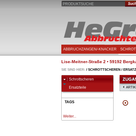
PRODUKTSUCHE
ABBRUCHZANGEN/-KNACKER
SCHROT
Lise-Meitner-Straße 2 • 59192 Bergka
SIE SIND HIER:
/
SCHROTTSCHEREN
/
ERSATZ
ZUGAN
Schrottscheren
Ersatzteile
ARTI
TAGS
Weiter...