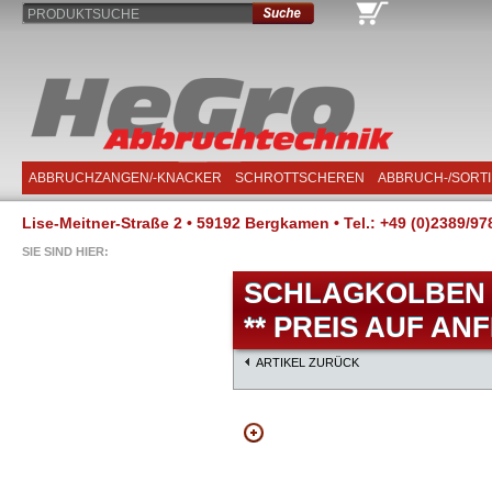
PRODUKTSUCHE
ABBRUCHZANGEN/-KNACKER
SCHROTTSCHEREN
ABBRUCH-/SORT
Lise-Meitner-Straße 2 • 59192 Bergkamen • Tel.: +49 (0)2389/97
SIE SIND HIER:
SCHLAGKOLBEN F
** PREIS AUF AN
ARTIKEL ZURÜCK