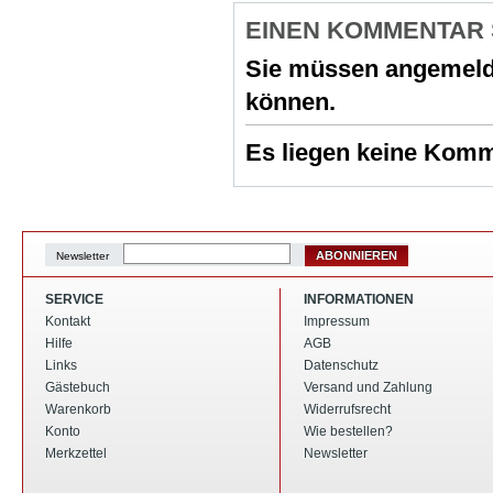
EINEN KOMMENTAR
Sie müssen
angemeld
können.
Es liegen keine Komme
ABONNIEREN
Newsletter
SERVICE
INFORMATIONEN
Kontakt
Impressum
Hilfe
AGB
Links
Datenschutz
Gästebuch
Versand und Zahlung
Warenkorb
Widerrufsrecht
Konto
Wie bestellen?
Merkzettel
Newsletter