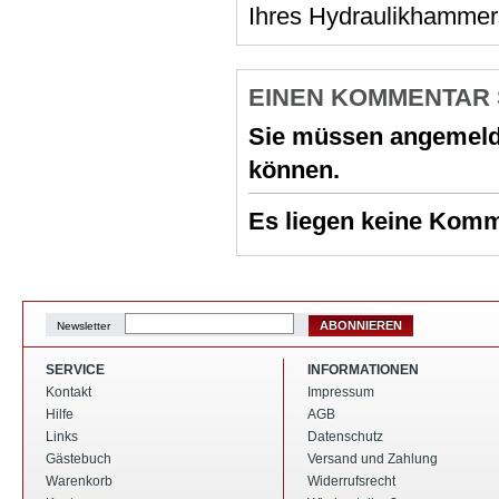
Ihres Hydraulikhammer
EINEN KOMMENTAR
Sie müssen
angemeld
können.
Es liegen keine Komme
ABONNIEREN
Newsletter
SERVICE
INFORMATIONEN
Kontakt
Impressum
Hilfe
AGB
Links
Datenschutz
Gästebuch
Versand und Zahlung
Warenkorb
Widerrufsrecht