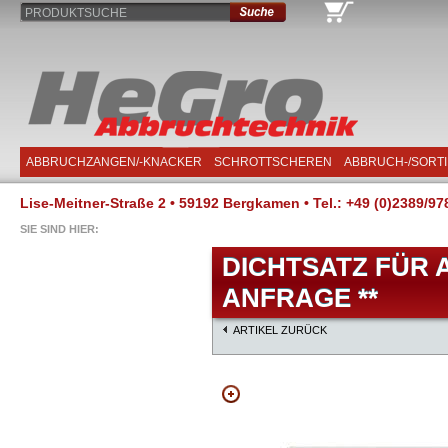
PRODUKTSUCHE
ABBRUCHZANGEN/-KNACKER
SCHROTTSCHEREN
ABBRUCH-/SORT
Lise-Meitner-Straße 2 • 59192 Bergkamen • Tel.: +49 (0)2389/97
SIE SIND HIER:
DICHTSATZ FÜR A
ANFRAGE **
ARTIKEL ZURÜCK