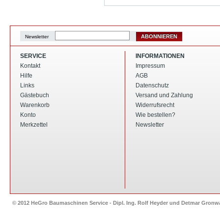
ABONNIEREN
Newsletter
SERVICE
INFORMATIONEN
Kontakt
Impressum
Hilfe
AGB
Links
Datenschutz
Gästebuch
Versand und Zahlung
Warenkorb
Widerrufsrecht
Konto
Wie bestellen?
Merkzettel
Newsletter
© 2012 HeGro Baumaschinen Service - Dipl. Ing. Rolf Heyder und Detmar Gron