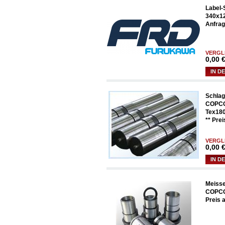
Label
340x12
Anfrag
VERGL
0,00
€
IN D
Schlag
COPC
Tex18
** Prei
VERGL
0,00
€
IN D
Meisse
COPCO
Preis 