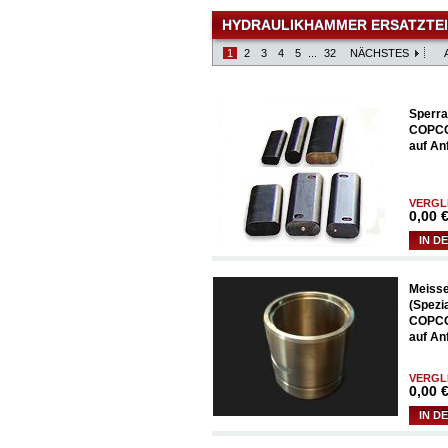
HYDRAULIKHAMMER ERSATZTEI
1
2
3
4
5
...
32
NÄCHSTES
Sperra
COPCO
auf An
VERGL
0,00
€
IN D
Meisse
(Spezi
COPCO
auf An
VERGL
0,00
€
IN D