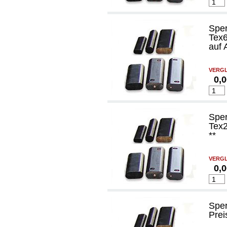
Spe
Tex6
auf 
VERGL
0,
Spe
Tex2
**
VERGL
0,
Spe
Prei