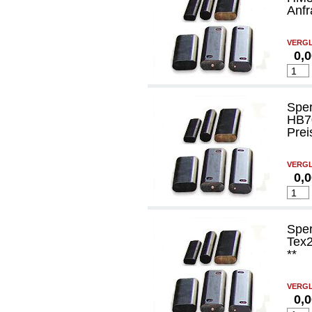
Anfr
VERGL
0,
Spe
HB7
Prei
VERGL
0,
Spe
Tex2
**
VERGL
0,