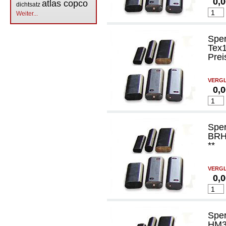
0,
atlas copco
dichtsatz
Weiter...
Spe
Tex
Prei
VERGL
0,
Spe
BRH7
**
VERGL
0,
Spe
HM30