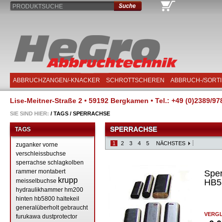
PRODUKTSUCHE
ABBRUCHZANGEN/-KNACKER
SCHROTTSCHEREN
ABBRUCH-/SORT
Lise-Meitner-Straße 2 • 59192 Bergkamen • Tel.: +49 (0)2389/97
SIE SIND HIER:
/
TAGS
/
SPERRACHSE
SPERRACHSE
TAGS
1
2
3
4
5
NÄCHSTES
zuganker
vorne
verschleissbuchse
sperrachse
schlagkolben
rammer
montabert
Spe
krupp
meisselbuchse
HB58
hydraulikhammer
hm200
hinten
hb5800
haltekeil
generalüberholt
gebraucht
VERGL
furukawa
dustprotector