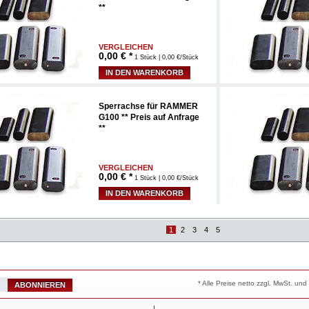
**
VERGLEICHEN
0,00
€ *
1 Stück | 0,00 €/Stück
IN DEN WARENKORB
Sperrachse für RAMMER
G100 ** Preis auf Anfrage
**
VERGLEICHEN
0,00
€ *
1 Stück | 0,00 €/Stück
IN DEN WARENKORB
1
2
3
4
5
* Alle Preise netto zzgl. MwSt. u
ABONNIEREN