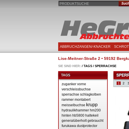
PRODUKTSUCHE
ABBRUCHZANGEN/-KNACKER
SCHROT
Lise-Meitner-Straße 2 • 59192 Bergka
SIE SIND HIER:
/
TAGS
/
SPERRACHSE
SPER
TAGS
1
2
zuganker
vorne
verschleissbuchse
sperrachse
schlagkolben
rammer
montabert
krupp
meisselbuchse
hydraulikhammer
hm200
hinten
hb5800
haltekeil
generalüberholt
gebraucht
furukawa
dustprotector