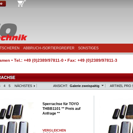
TSCHEREN
ABBRUCH-/SORTIERGREIFER
SONSTIGES
men • Tel.: +49 (0)2389/97811-0 • Fax: +49 (0)2389/97811-3
RACHSE
3
4
5
NÄCHSTES
ANSICHT:
Galerie zweispaltig
ARTIKEL PRO 
Sperrachse für TOYO
THBB1101 ** Preis auf
Anfrage **
VERGLEICHEN