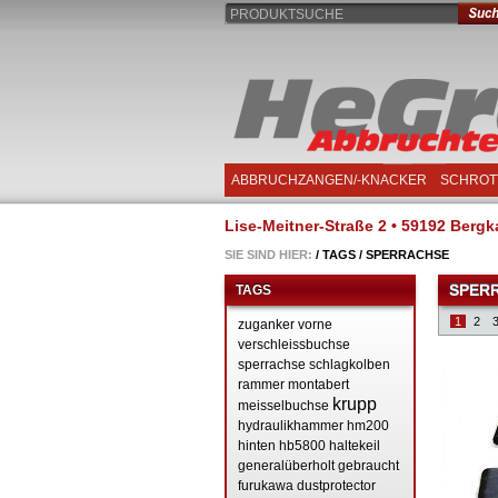
PRODUKTSUCHE
ABBRUCHZANGEN/-KNACKER
SCHROT
Lise-Meitner-Straße 2 • 59192 Bergka
SIE SIND HIER:
/
TAGS
/
SPERRACHSE
SPER
TAGS
1
2
zuganker
vorne
verschleissbuchse
sperrachse
schlagkolben
rammer
montabert
krupp
meisselbuchse
hydraulikhammer
hm200
hinten
hb5800
haltekeil
generalüberholt
gebraucht
furukawa
dustprotector