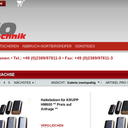
TSCHEREN
ABBRUCH-/SORTIERGREIFER
SONSTIGES
men • Tel.: +49 (0)2389/97811-0 • Fax: +49 (0)2389/97811-3
RACHSE
3
4
5
NÄCHSTES
ANSICHT:
Galerie zweispaltig
ARTIKEL PRO 
Haltebolzen für KRUPP
HM600 ** Preis auf
Anfrage **
VERGLEICHEN