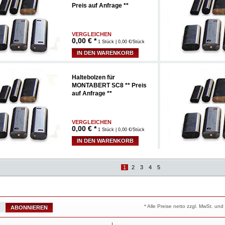
Preis auf Anfrage **
VERGLEICHEN
0,00
€ *
1 Stück | 0,00 €/Stück
IN DEN WARENKORB
Haltebolzen für
MONTABERT SC8 ** Preis
auf Anfrage **
VERGLEICHEN
0,00
€ *
1 Stück | 0,00 €/Stück
IN DEN WARENKORB
1
2
3
4
5
* Alle Preise netto zzgl. MwSt. u
ABONNIEREN