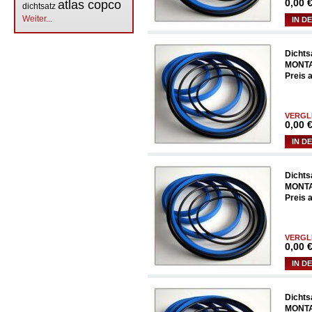
0,00
€
atlas copco
dichtsatz
Weiter...
IN D
Dichts
MONTA
Preis 
VERGL
0,00
€
IN D
Dichts
MONTA
Preis 
VERGL
0,00
€
IN D
Dichts
MONTA