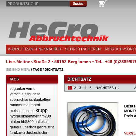
PRODUKTSUCHE
ABBRUCHZANGEN/-KNACKER
SCHROTTSCHEREN
ABBRUCH-/SORT
Lise-Meitner-Straße 2 • 59192 Bergkamen • Tel.: +49 (0)2389/97
SIE SIND HIER:
/
TAGS
/
DICHTSATZ
DICHTSATZ
TAGS
1
2
3
4
5
NÄCHSTES
zuganker
vorne
verschleissbuchse
sperrachse
schlagkolben
rammer
montabert
Dichts
krupp
meisselbuchse
MONTA
Preis 
hydraulikhammer
hm200
hinten
hb5800
haltekeil
generalüberholt
gebraucht
furukawa
dustprotector
VERGL